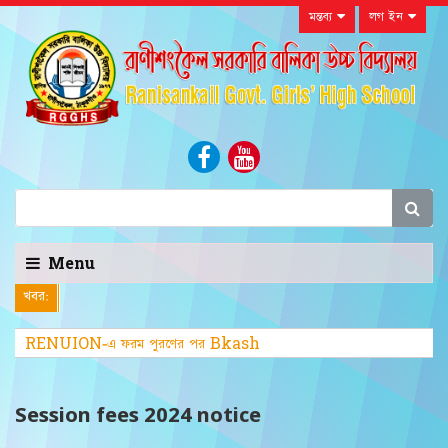
মন্তব্য
লগ ইন
Menu
খবর:
RENUION-এ ফরম পুরণের পর Bkash
Payment করার সময় Ref Id তে উল্লেখিত RG
অক্ষরদুটি অবশ্
Session fees 2024 notice