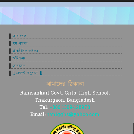
হোম পেজ
স্কুল প্রশাসন
প্রাতিষ্ঠানিক কার্যকম
ভর্তি তথ্য
যোগাযোগ
[[ রেজাল্ট অনুসন্ধান ]]
আমাদের ঠিকানা
Ranisankail Govt. Girls' High School,
Thakurgaon, Bangladesh
Tel:
+880 1309-128978
Email:
ranigghs@yahoo.com