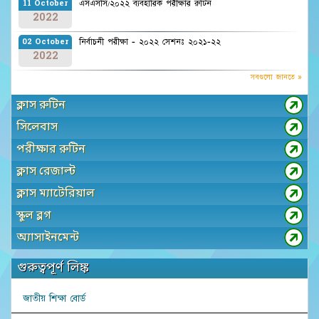
এসএসসি/২০২২ ব্যবহারিক পরীক্ষার রুটিন
11 October
2022
নির্বাচনী পরীক্ষা - ২০২২ সেশনঃ ২০২১-২২
02 October
2022
সবগুলো জানতে »
ক্লাস রুটিন
সিলেবাস
পরীক্ষার রুটিন
ক্লাস রেজাল্ট
ক্লাস ম্যাটেরিয়াল
স্কুল ব্লগ
অ্যাসাইনমেন্ট
গুরুত্বপূর্ণ লিঙ্ক
জাতীয় শিক্ষা বোর্ড