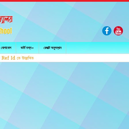
যোগাযোগ
ভর্তি তথ্য
রেজাল্ট অনুসন্ধান
 তে উল্লেখিত RG অক্ষরদুটি অবশ্যই প্রদান করুন।