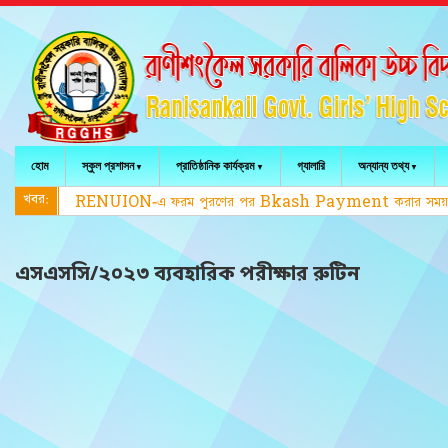
হোম
স্কুল প্রশাসন
প্রাতিষ্ঠানিক কার্যক্রম
গ্যালারি
অন্যান্য তথ্য
খবর:
RENUION-এ ফরম পুরণের পর Bkash Payment করার সময় Ref Id
এসএসসি/২০২৩ ব্যবহারিক পরীক্ষার রুটিন